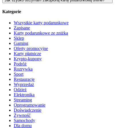
Jak szybko otrzymam zakupioną kartę podarunkową online?
Kategorie
Wszystkie karty podarunkowe
Zapisane
Karty podarunkowe ze zniżką
Sklep
Gaming
Oferty promocyjne
Karty płatnicze
Krypto-kupony
Podróż
Rozrywka
Sport
Restauracje
Wyprzedaż
Odzież
Elektronika
Streaming
Oprogramowanie
Doświadczenie
Żywność
Samochody
Dla domu