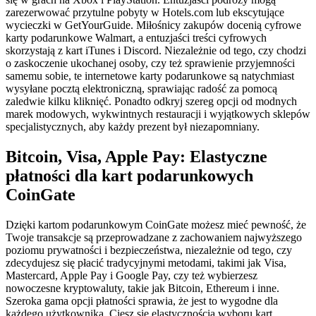
zarezerwować przytulne pobyty w Hotels.com lub ekscytujące
wycieczki w GetYourGuide. Miłośnicy zakupów docenią cyfrowe
karty podarunkowe Walmart, a entuzjaści treści cyfrowych
skorzystają z kart iTunes i Discord. Niezależnie od tego, czy chodzi
o zaskoczenie ukochanej osoby, czy też sprawienie przyjemności
samemu sobie, te internetowe karty podarunkowe są natychmiast
wysyłane pocztą elektroniczną, sprawiając radość za pomocą
zaledwie kilku kliknięć. Ponadto odkryj szereg opcji od modnych
marek modowych, wykwintnych restauracji i wyjątkowych sklepów
specjalistycznych, aby każdy prezent był niezapomniany.
Bitcoin, Visa, Apple Pay: Elastyczne
płatności dla kart podarunkowych
CoinGate
Dzięki kartom podarunkowym CoinGate możesz mieć pewność, że
Twoje transakcje są przeprowadzane z zachowaniem najwyższego
poziomu prywatności i bezpieczeństwa, niezależnie od tego, czy
zdecydujesz się płacić tradycyjnymi metodami, takimi jak Visa,
Mastercard, Apple Pay i Google Pay, czy też wybierzesz
nowoczesne kryptowaluty, takie jak Bitcoin, Ethereum i inne.
Szeroka gama opcji płatności sprawia, że jest to wygodne dla
każdego użytkownika. Ciesz się elastycznością wyboru kart