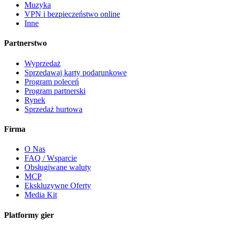
Muzyka
VPN i bezpieczeństwo online
Inne
Partnerstwo
Wyprzedaż
Sprzedawaj karty podarunkowe
Program poleceń
Program partnerski
Rynek
Sprzedaż hurtowa
Firma
O Nas
FAQ / Wsparcie
Obsługiwane waluty
MCP
Ekskluzywne Oferty
Media Kit
Platformy gier