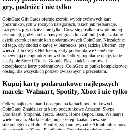
gry, podróże i nie tylko
CoinGate Gift Cards oferuje szeroki wybór cyfrowych kart
podarunkowych w różnych kategoriach, takich jak restauracje,
rozrywka, gry, odzież i nie tylko. Ciesz się posiłkiem w ulubionej
restauracji, godzinami zabawy w grach lub zafunduj sobie zakupy
dzięki szerokiej gamie kart podarunkowych CoinGate. Niezależnie
od tego, czy chodzi o kawę w Starbucks, przejażdżkę Uberem, czy
wieczór filmowy z Netflixem, karty podarunkowe CoinGate
zapewniają nieograniczony wybór. Odkryj popularne opcje, takie
jak Apple Store i iTunes, Google Play, a także sportowe i
przedpłacone karty podarunkowe. CoinGate to punkt kompleksowej
obsługi dla wszystkich potrzeb związanych z prezentami.
Kupuj karty podarunkowe najlepszych
marek: Walmart, Spotify, Xbox i nie tylko
Odkryj najlepsze marki dostępne na kartach podarunkowych
CoinGate! Znajdziesz tu karty podarunkowe Amazon, Skype,
DoorDash, Stripchat, Tesco, Steam, Home Depot, Ikea, Walmart i
wiele innych. Marki te obejmują szereg działań: ciesz się
streamingiem z Hulu i Spotify, zaplanuj wypad z Airbnb lub zanurz
się w grach na Xbox i PlayStation. Entuzjaści podróży mogą