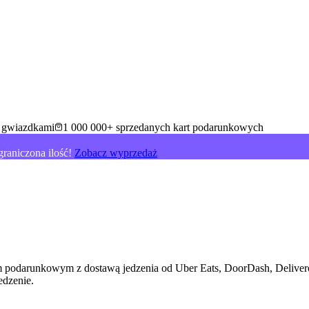
5 gwiazdkami
1 000 000+ sprzedanych kart podarunkowych
raniczona ilość!
Zobacz wyprzedaż
 podarunkowym z dostawą jedzenia od Uber Eats, DoorDash, Deliveroo
edzenie
.