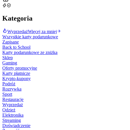
Kategoria
Wyprzedaż
Więcej za mniej
Wszystkie karty podarunkowe
Zapisane
Back to School
Karty podarunkowe ze zniżką
Sklep
Gaming
Oferty promocyjne
Karty płatnicze
Krypto-kupony
Podróż
Rozrywka
Sport
Restauracje
Wyprzedaż
Odzież
Elektronika
Streaming
Doświadczenie