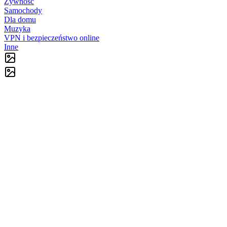
Żywność
Samochody
Dla domu
Muzyka
VPN i bezpieczeństwo online
Inne