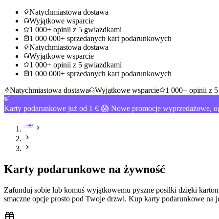
Natychmiastowa dostawa
Wyjątkowe wsparcie
1 000+ opinii z 5 gwiazdkami
1 000 000+ sprzedanych kart podarunkowych
Natychmiastowa dostawa
Wyjątkowe wsparcie
1 000+ opinii z 5 gwiazdkami
1 000 000+ sprzedanych kart podarunkowych
Natychmiastowa dostawa
Wyjątkowe wsparcie
1 000+ opinii z 
Karty podarunkowe już od 1 € 😱 Nowe promocje wyprzedażowe, og
Karty podarunkowe na żywność
Zafunduj sobie lub komuś wyjątkowemu pyszne posiłki dzięki kartom
smaczne opcje prosto pod Twoje drzwi. Kup karty podarunkowe na j