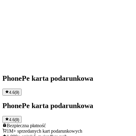
PhonePe karta podarunkowa
4.6
(
9
)
PhonePe karta podarunkowa
4.6
(
9
)
Bezpieczna
płatność
1M+
sprzedanych kart podarunkowych