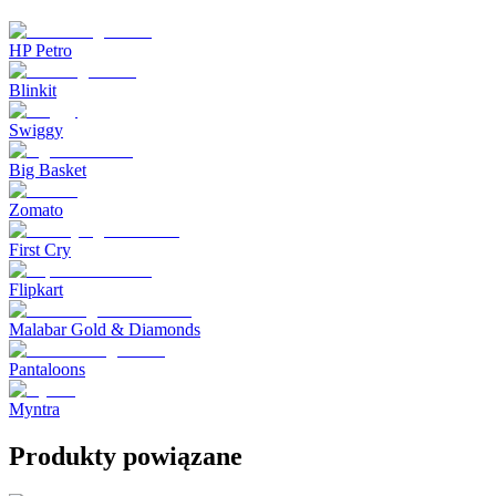
HP Petro
Blinkit
Swiggy
Big Basket
Zomato
First Cry
Flipkart
Malabar Gold & Diamonds
Pantaloons
Myntra
Produkty powiązane