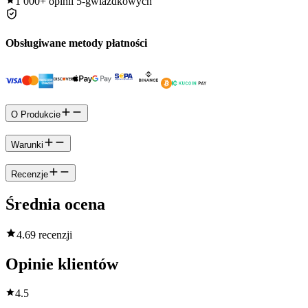
1 000+
opinii 5-gwiazdkowych
Obsługiwane metody płatności
O Produkcie
Warunki
Recenzje
Średnia ocena
4.6
9 recenzji
Opinie klientów
4.5