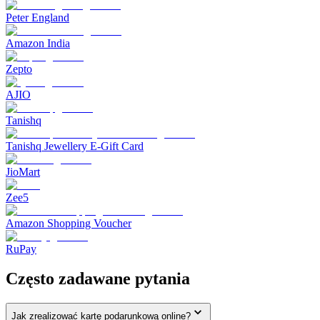
Peter England
Amazon India
Zepto
AJIO
Tanishq
Tanishq Jewellery E-Gift Card
JioMart
Zee5
Amazon Shopping Voucher
RuPay
Często zadawane pytania
Jak zrealizować kartę podarunkową online?