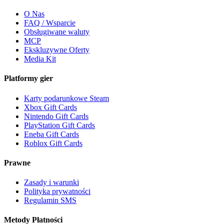
O Nas
FAQ / Wsparcie
Obsługiwane waluty
MCP
Ekskluzywne Oferty
Media Kit
Platformy gier
Karty podarunkowe Steam
Xbox Gift Cards
Nintendo Gift Cards
PlayStation Gift Cards
Eneba Gift Cards
Roblox Gift Cards
Prawne
Zasady i warunki
Polityka prywatności
Regulamin SMS
Metody Płatności