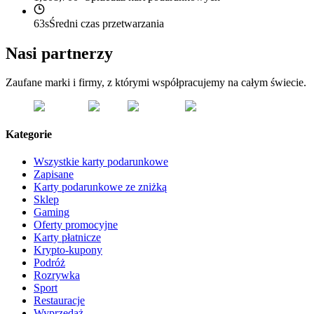
63s
Średni czas przetwarzania
Nasi partnerzy
Zaufane marki i firmy, z którymi współpracujemy na całym świecie.
Kategorie
Wszystkie karty podarunkowe
Zapisane
Karty podarunkowe ze zniżką
Sklep
Gaming
Oferty promocyjne
Karty płatnicze
Krypto-kupony
Podróż
Rozrywka
Sport
Restauracje
Wyprzedaż