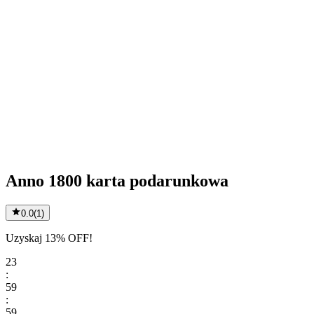
Anno 1800 karta podarunkowa
0.0
(
1
)
Uzyskaj 13% OFF!
23
:
59
:
59