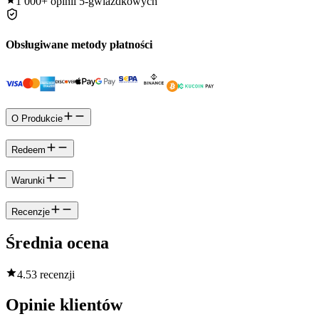
1 000+
opinii 5-gwiazdkowych
Obsługiwane metody płatności
O Produkcie
Redeem
Warunki
Recenzje
Średnia ocena
4.5
3 recenzji
Opinie klientów