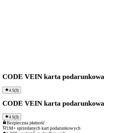
CODE VEIN karta podarunkowa
4.5
(
3
)
CODE VEIN karta podarunkowa
4.5
(
3
)
Bezpieczna
płatność
1M+
sprzedanych kart podarunkowych