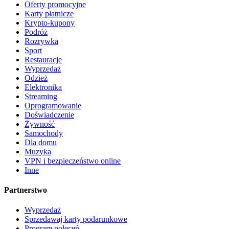
Oferty promocyjne
Karty płatnicze
Krypto-kupony
Podróż
Rozrywka
Sport
Restauracje
Wyprzedaż
Odzież
Elektronika
Streaming
Oprogramowanie
Doświadczenie
Żywność
Samochody
Dla domu
Muzyka
VPN i bezpieczeństwo online
Inne
Partnerstwo
Wyprzedaż
Sprzedawaj karty podarunkowe
Program poleceń