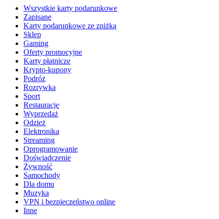
Wszystkie karty podarunkowe
Zapisane
Karty podarunkowe ze zniżką
Sklep
Gaming
Oferty promocyjne
Karty płatnicze
Krypto-kupony
Podróż
Rozrywka
Sport
Restauracje
Wyprzedaż
Odzież
Elektronika
Streaming
Oprogramowanie
Doświadczenie
Żywność
Samochody
Dla domu
Muzyka
VPN i bezpieczeństwo online
Inne