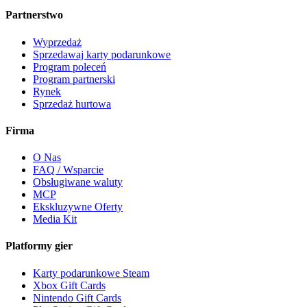
Partnerstwo
Wyprzedaż
Sprzedawaj karty podarunkowe
Program poleceń
Program partnerski
Rynek
Sprzedaż hurtowa
Firma
O Nas
FAQ / Wsparcie
Obsługiwane waluty
MCP
Ekskluzywne Oferty
Media Kit
Platformy gier
Karty podarunkowe Steam
Xbox Gift Cards
Nintendo Gift Cards