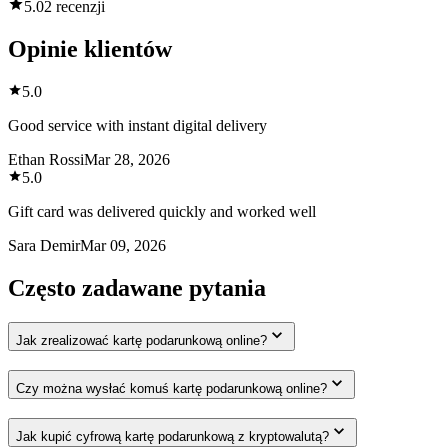
5.0
2 recenzji
Opinie klientów
5.0
Good service with instant digital delivery
Ethan Rossi
Mar 28, 2026
5.0
Gift card was delivered quickly and worked well
Sara Demir
Mar 09, 2026
Często zadawane pytania
Jak zrealizować kartę podarunkową online?
Czy można wysłać komuś kartę podarunkową online?
Jak kupić cyfrową kartę podarunkową z kryptowalutą?