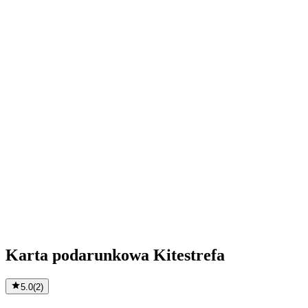
Karta podarunkowa Kitestrefa
5.0
(
2
)