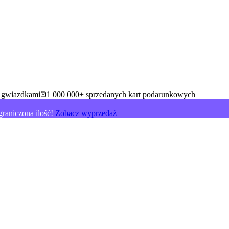
5 gwiazdkami
1 000 000+ sprzedanych kart podarunkowych
raniczona ilość!
Zobacz wyprzedaż