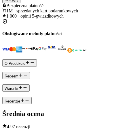
4.9
(
7
)
Bezpieczna
płatność
1M+
sprzedanych kart podarunkowych
1 000+
opinii 5-gwiazdkowych
Obsługiwane metody płatności
O Produkcie
Redeem
Warunki
Recenzje
Średnia ocena
4.9
7 recenzji