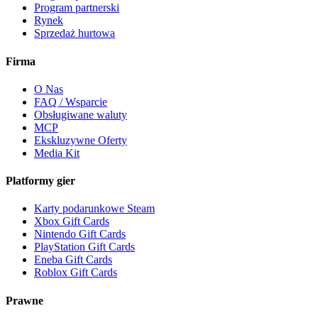
Program partnerski
Rynek
Sprzedaż hurtowa
Firma
O Nas
FAQ / Wsparcie
Obsługiwane waluty
MCP
Ekskluzywne Oferty
Media Kit
Platformy gier
Karty podarunkowe Steam
Xbox Gift Cards
Nintendo Gift Cards
PlayStation Gift Cards
Eneba Gift Cards
Roblox Gift Cards
Prawne