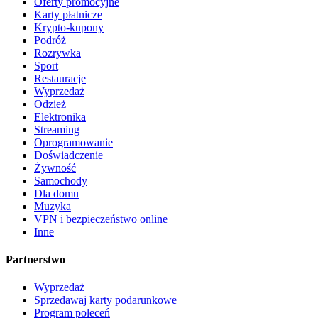
Oferty promocyjne
Karty płatnicze
Krypto-kupony
Podróż
Rozrywka
Sport
Restauracje
Wyprzedaż
Odzież
Elektronika
Streaming
Oprogramowanie
Doświadczenie
Żywność
Samochody
Dla domu
Muzyka
VPN i bezpieczeństwo online
Inne
Partnerstwo
Wyprzedaż
Sprzedawaj karty podarunkowe
Program poleceń