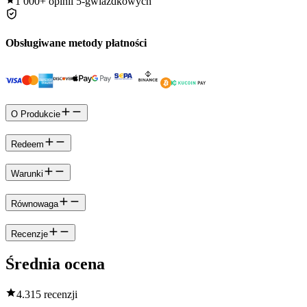
1 000+
opinii 5-gwiazdkowych
Obsługiwane metody płatności
O Produkcie
Redeem
Warunki
Równowaga
Recenzje
Średnia ocena
4.3
15 recenzji