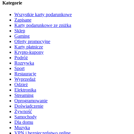
Kategorie
Wszystkie karty podarunkowe
Zapisane
Karty podarunkowe ze zniżką
Sklep
Gaming
Oferty promocyjne
Karty płatnicze
Krypto-kupony
Podróż
Rozrywka
Sport
Restauracje
Wyprzedaż
Odzież
Elektronika
Streaming
Oprogramowanie
Doświadczenie
Żywność
Samochody
Dla domu
Muzyka
VPN i bezpieczeństwo online