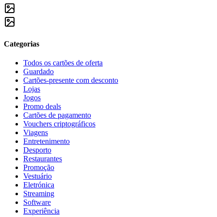
Categorias
Todos os cartões de oferta
Guardado
Cartões-presente com desconto
Lojas
Jogos
Promo deals
Cartões de pagamento
Vouchers criptográficos
Viagens
Entretenimento
Desporto
Restaurantes
Promoção
Vestuário
Eletrónica
Streaming
Software
Experiência