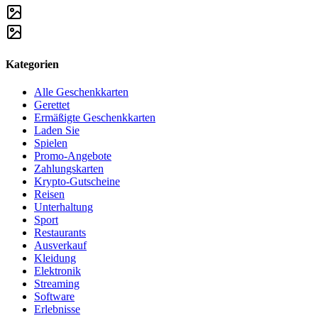
Kategorien
Alle Geschenkkarten
Gerettet
Ermäßigte Geschenkkarten
Laden Sie
Spielen
Promo-Angebote
Zahlungskarten
Krypto-Gutscheine
Reisen
Unterhaltung
Sport
Restaurants
Ausverkauf
Kleidung
Elektronik
Streaming
Software
Erlebnisse