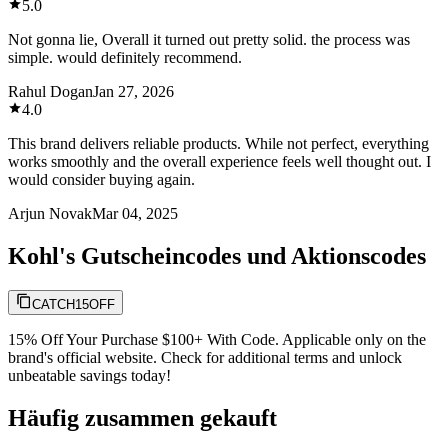
5.0
Not gonna lie, Overall it turned out pretty solid. the process was
simple. would definitely recommend.
Rahul Dogan
Jan 27, 2026
4.0
This brand delivers reliable products. While not perfect, everything
works smoothly and the overall experience feels well thought out. I
would consider buying again.
Arjun Novak
Mar 04, 2025
Kohl's Gutscheincodes und Aktionscodes
CATCH15OFF
15% Off Your Purchase $100+ With Code. Applicable only on the
brand's official website. Check for additional terms and unlock
unbeatable savings today!
Häufig zusammen gekauft