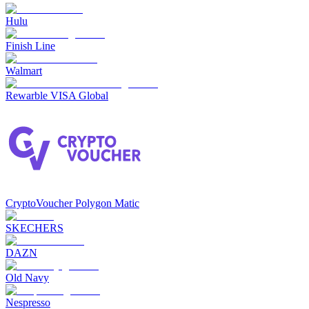
Hulu
Finish Line
Walmart
Rewarble VISA Global
CryptoVoucher Polygon Matic
SKECHERS
DAZN
Old Navy
Nespresso