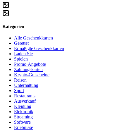
Kategorien
Alle Geschenkkarten
Gerettet
Ermäßigte Geschenkkarten
Laden Sie
Spielen
Promo-Angebote
Zahlungskarten
Krypto-Gutscheine
Reisen
Unterhaltung
Sport
Restaurants
Ausverkauf
Kleidung
Elektronik
Streaming
Software
Erlebnisse