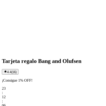
Tarjeta regalo Bang and Olufsen
4.4
(
16
)
¡Consigue 1% OFF!
23
:
12
:
06