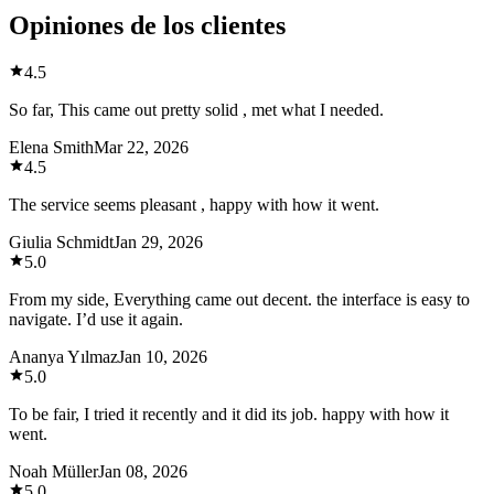
Opiniones de los clientes
4.5
So far, This came out pretty solid , met what I needed.
Elena Smith
Mar 22, 2026
4.5
The service seems pleasant , happy with how it went.
Giulia Schmidt
Jan 29, 2026
5.0
From my side, Everything came out decent. the interface is easy to
navigate. I’d use it again.
Ananya Yılmaz
Jan 10, 2026
5.0
To be fair, I tried it recently and it did its job. happy with how it
went.
Noah Müller
Jan 08, 2026
5.0