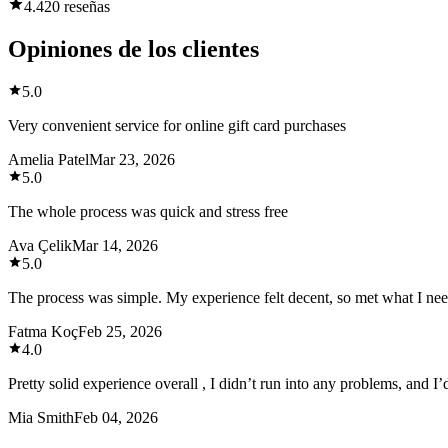
4.4
20 reseñas
Opiniones de los clientes
5.0
Very convenient service for online gift card purchases
Amelia Patel
Mar 23, 2026
5.0
The whole process was quick and stress free
Ava Çelik
Mar 14, 2026
5.0
The process was simple. My experience felt decent, so met what I ne
Fatma Koç
Feb 25, 2026
4.0
Pretty solid experience overall , I didn’t run into any problems, and I’
Mia Smith
Feb 04, 2026