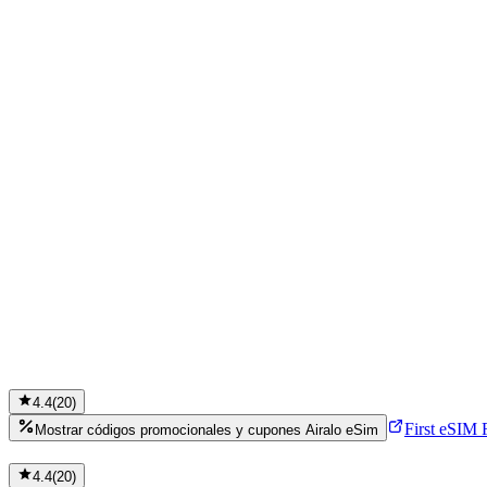
4.4
(
20
)
First eSIM F
Mostrar códigos promocionales y cupones Airalo eSim
4.4
(
20
)