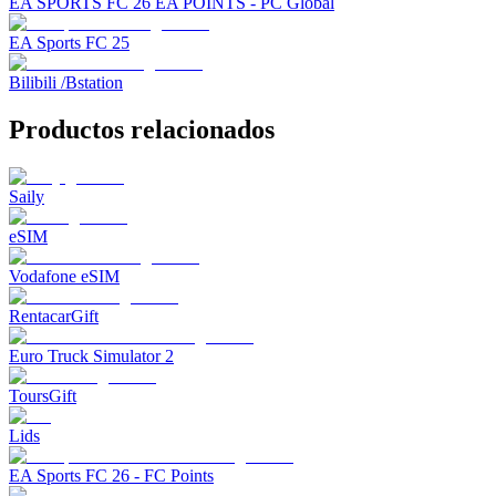
EA SPORTS FC 26 EA POINTS - PC Global
EA Sports FC 25
Bilibili /Bstation
Productos relacionados
Saily
eSIM
Vodafone eSIM
RentacarGift
Euro Truck Simulator 2
ToursGift
Lids
EA Sports FC 26 - FC Points