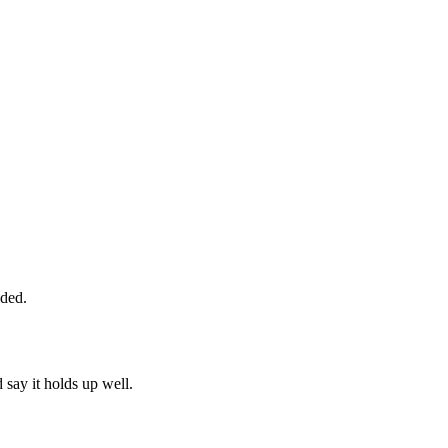
eded.
d say it holds up well.