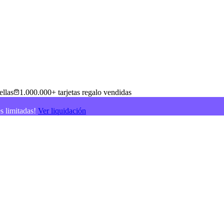
ellas
1.000.000+ tarjetas regalo vendidas
es limitadas!
Ver liquidación