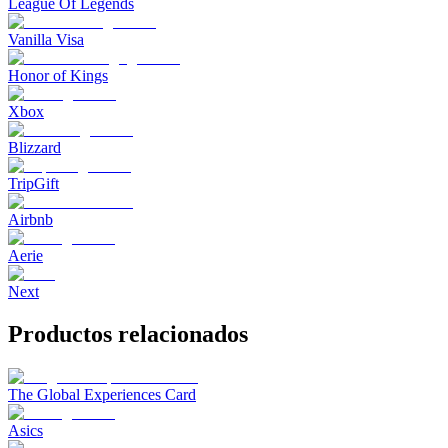
League Of Legends
Vanilla Visa
Honor of Kings
Xbox
Blizzard
TripGift
Airbnb
Aerie
Next
Productos relacionados
The Global Experiences Card
Asics