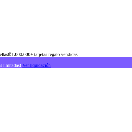
ellas
1.000.000+ tarjetas regalo vendidas
es limitadas!
Ver liquidación