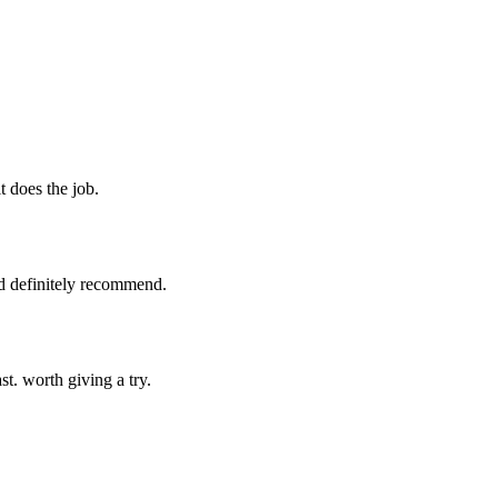
t does the job.
ld definitely recommend.
t. worth giving a try.