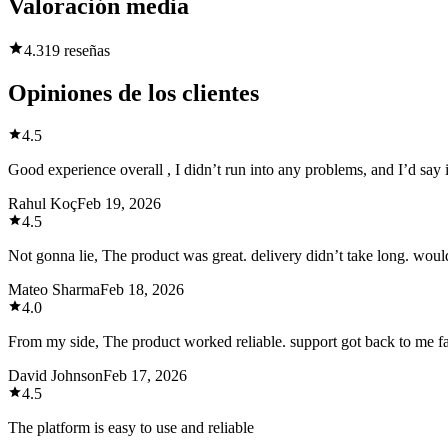
Valoración media
4.3
19 reseñas
Opiniones de los clientes
4.5
Good experience overall , I didn’t run into any problems, and I’d say i
Rahul Koç
Feb 19, 2026
4.5
Not gonna lie, The product was great. delivery didn’t take long. wou
Mateo Sharma
Feb 18, 2026
4.0
From my side, The product worked reliable. support got back to me fas
David Johnson
Feb 17, 2026
4.5
The platform is easy to use and reliable