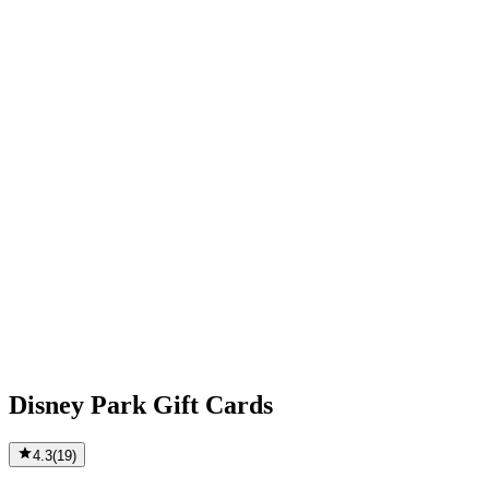
Disney Park Gift Cards
4.3
(
19
)