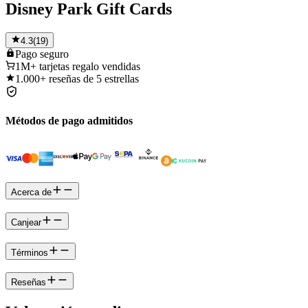
Disney Park Gift Cards
4.3
(
19
)
Pago
seguro
1M+
tarjetas regalo vendidas
1.000+
reseñas de 5 estrellas
Métodos de pago admitidos
Acerca de
Canjear
Términos
Reseñas