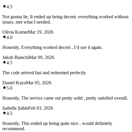
4.5
Not gonna lie, It ended up being decent. everything worked without
issues. met what I needed.
Olivia Kumar
Mar 19, 2026
4.0
Honestly, Everything worked decent , I’d use it again.
Jakub Bianchi
Mar 09, 2026
4.5
The code arrived fast and redeemed perfectly
Daniel Kaya
Mar 05, 2026
5.0
Honestly, The service came out pretty solid , pretty satisfied overall.
Isabella Şahin
Feb 03, 2026
4.5
Honestly, This ended up being quite nice , would definitely
recommend.