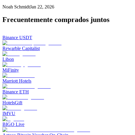
Noah Schmidt
Jan 22, 2026
Frecuentemente comprados juntos
Binance USDT
Rewarble Capitalist
Libon
MiFinity
Marriott Hotels
Binance ETH
HotelsGift
IMVU
BIGO Live