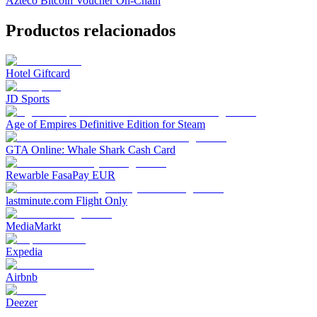
Azteco Bitcoin Voucher On-Chain
Productos relacionados
Hotel Giftcard
JD Sports
Age of Empires Definitive Edition for Steam
GTA Online: Whale Shark Cash Card
Rewarble FasaPay EUR
lastminute.com Flight Only
MediaMarkt
Expedia
Airbnb
Deezer