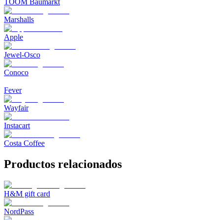
TOOM Baumarkt
Marshalls
Apple
Jewel-Osco
Conoco
Fever
Wayfair
Instacart
Costa Coffee
Productos relacionados
H&M gift card
NordPass