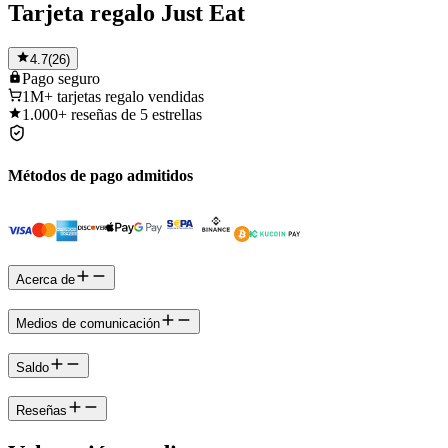
Tarjeta regalo Just Eat
4.7
(
26
)
Pago
seguro
1M+
tarjetas regalo vendidas
1.000+
reseñas de 5 estrellas
Métodos de pago admitidos
Acerca de
Medios de comunicación
Saldo
Reseñas