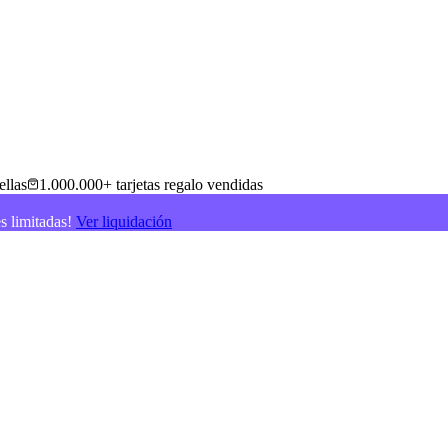
ellas
1.000.000+ tarjetas regalo vendidas
es limitadas!
Ver liquidación