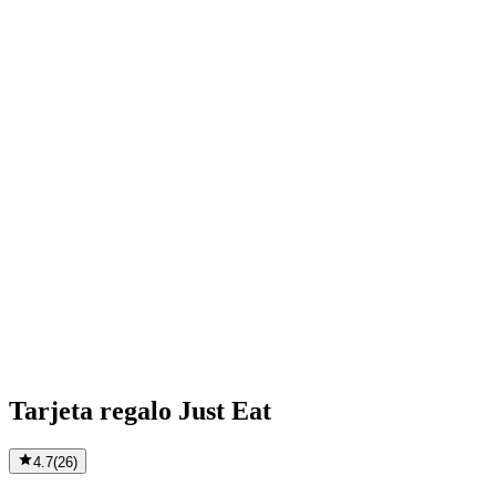
Tarjeta regalo Just Eat
4.7
(
26
)