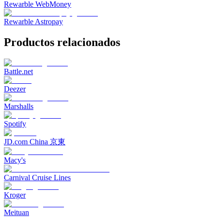
Rewarble WebMoney
Rewarble Astropay
Productos relacionados
Battle.net
Deezer
Marshalls
Spotify
JD.com China 京東
Macy's
Carnival Cruise Lines
Kroger
Meituan