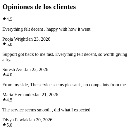
Opiniones de los clientes
4.5
Everything felt decent , happy with how it went.
Pooja Wright
Jan 23, 2026
5.0
Support got back to me fast. Everything felt decent, so worth giving
a try.
Suresh Avci
Jan 22, 2026
4.0
From my side, The service seems pleasant , no complaints from me.
Marta Hernandez
Jan 21, 2026
4.5
The service seems smooth , did what I expected.
Divya Pawlak
Jan 20, 2026
5.0