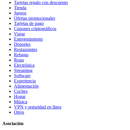
Tarjetas regalo con descuento
Tienda
Juegos
Ofertas promocionales
Tarjetas de pago
Cupones criptográficos
Viajar
Entretenimiento
Deportes
Restaurantes
Rebajas
Ropa
Electrónica
Streaming
Software
Experiencia
Alimentación
Coches
Hogar
Música
VPN y seguridad en línea
Otros
Asociación