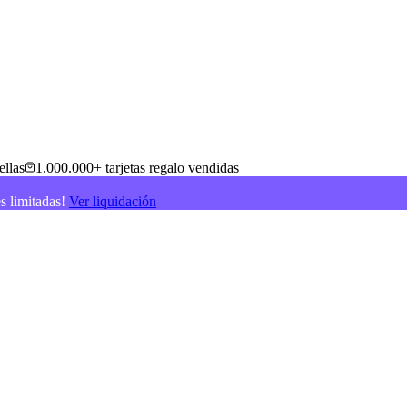
ellas
1.000.000+ tarjetas regalo vendidas
es limitadas!
Ver liquidación