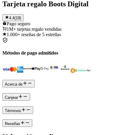
Tarjeta regalo Boots Digital
4.4
(
19
)
Pago
seguro
1M+
tarjetas regalo vendidas
1.000+
reseñas de 5 estrellas
Métodos de pago admitidos
Acerca de
Canjear
Términos
Reseñas