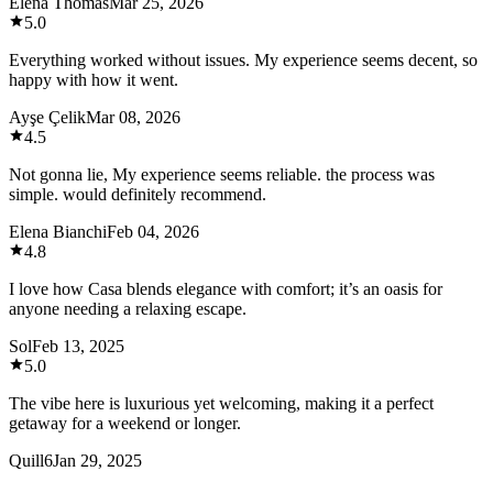
Elena Thomas
Mar 25, 2026
5.0
Everything worked without issues. My experience seems decent, so
happy with how it went.
Ayşe Çelik
Mar 08, 2026
4.5
Not gonna lie, My experience seems reliable. the process was
simple. would definitely recommend.
Elena Bianchi
Feb 04, 2026
4.8
I love how Casa blends elegance with comfort; it’s an oasis for
anyone needing a relaxing escape.
Sol
Feb 13, 2025
5.0
The vibe here is luxurious yet welcoming, making it a perfect
getaway for a weekend or longer.
Quill6
Jan 29, 2025