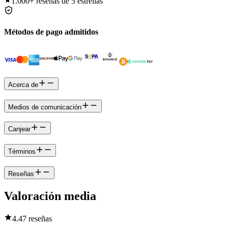
1.000+
reseñas de 5 estrellas
Métodos de pago admitidos
Acerca de
Medios de comunicación
Canjear
Términos
Reseñas
Valoración media
4.4
7 reseñas