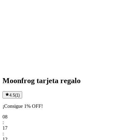
Moonfrog tarjeta regalo
4.5
(
1
)
¡Consigue 1% OFF!
08
:
17
:
12