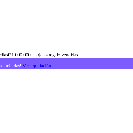
ellas
1.000.000+ tarjetas regalo vendidas
es limitadas!
Ver liquidación