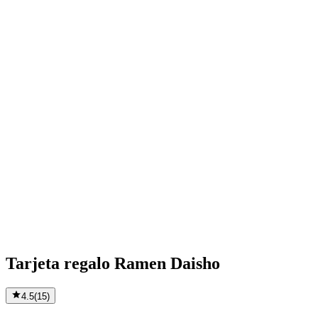
Tarjeta regalo Ramen Daisho
4.5
(
15
)