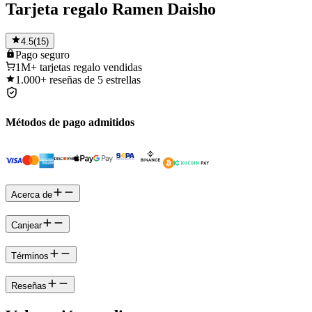
Tarjeta regalo Ramen Daisho
4.5
(
15
)
Pago
seguro
1M+
tarjetas regalo vendidas
1.000+
reseñas de 5 estrellas
Métodos de pago admitidos
Acerca de
Canjear
Términos
Reseñas