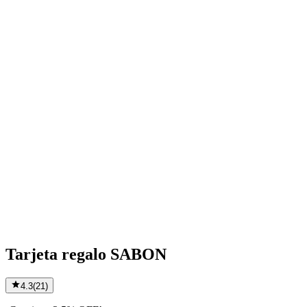
Tarjeta regalo SABON
4.3
(
21
)