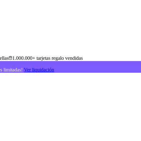
ellas
1.000.000+ tarjetas regalo vendidas
es limitadas!
Ver liquidación