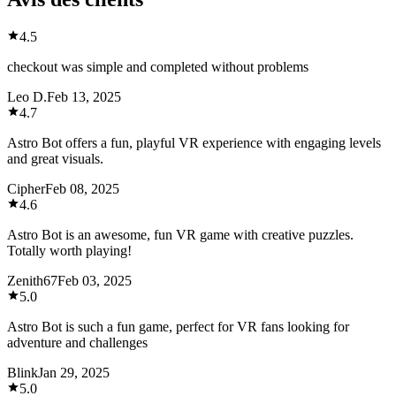
4.5
checkout was simple and completed without problems
Leo D.
Feb 13, 2025
4.7
Astro Bot offers a fun, playful VR experience with engaging levels
and great visuals.
Cipher
Feb 08, 2025
4.6
Astro Bot is an awesome, fun VR game with creative puzzles.
Totally worth playing!
Zenith67
Feb 03, 2025
5.0
Astro Bot is such a fun game, perfect for VR fans looking for
adventure and challenges
Blink
Jan 29, 2025
5.0