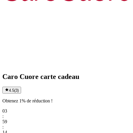
Caro Cuore carte cadeau
4.5
(
3
)
Obtenez 1% de réduction !
03
:
59
:
14