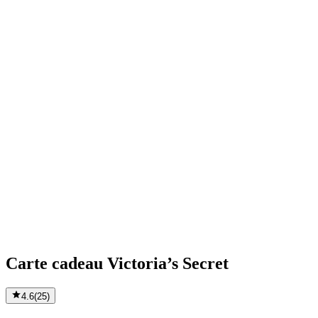
Carte cadeau Victoria’s Secret
4.6
(
25
)