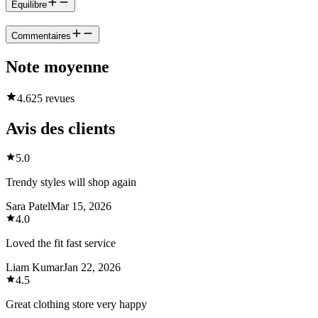
Équilibre
Commentaires
Note moyenne
4.6
25 revues
Avis des clients
5.0
Trendy styles will shop again
Sara Patel
Mar 15, 2026
4.0
Loved the fit fast service
Liam Kumar
Jan 22, 2026
4.5
Great clothing store very happy