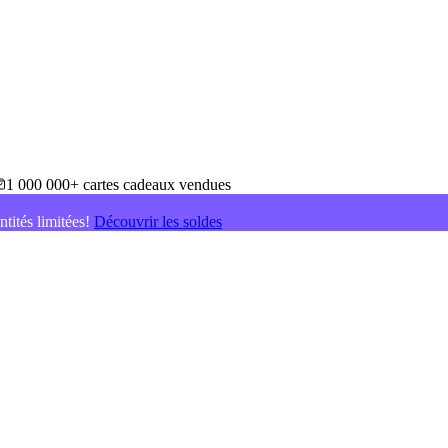
1 000 000+ cartes cadeaux vendues
ntités limitées!
Découvrir les soldes