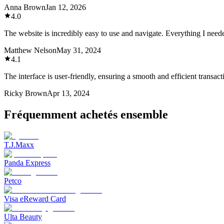
Anna Brown
Jan 12, 2026
4.0
The website is incredibly easy to use and navigate. Everything I need
Matthew Nelson
May 31, 2024
4.1
The interface is user-friendly, ensuring a smooth and efficient transact
Ricky Brown
Apr 13, 2024
Fréquemment achetés ensemble
T.J.Maxx
Panda Express
Petco
Visa eReward Card
Ulta Beauty