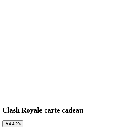
Clash Royale carte cadeau
4.4
(
20
)