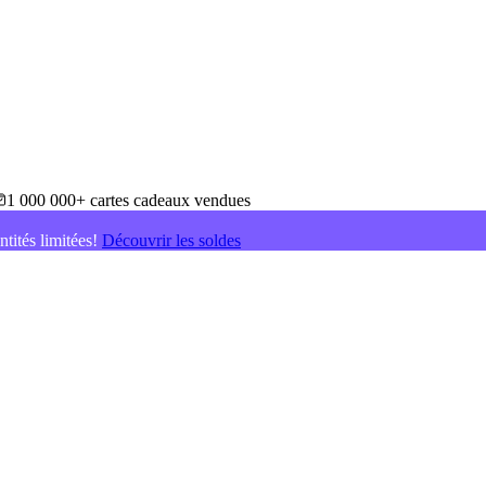
1 000 000+ cartes cadeaux vendues
ntités limitées!
Découvrir les soldes