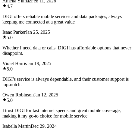
Amelia Yılmaz
Feb 11, 2026
4.7
DIGI offers reliable mobile services and data packages, always
keeping me connected at a great value
Isaac Parker
Jan 25, 2025
5.0
Whether I need data or calls, DIGI has affordable options that never
disappoint.
Violet Harris
Jan 19, 2025
5.0
DIGI’s service is always dependable, and their customer support is
top-notch.
Owen Robinson
Jan 12, 2025
5.0
I trust DIGI for fast internet speeds and great mobile coverage,
making it my go-to choice for mobile service.
Isabella Martin
Dec 29, 2024