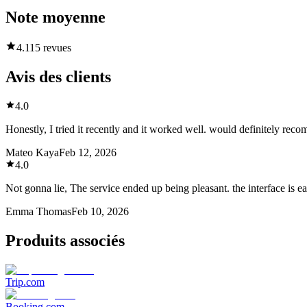
Note moyenne
4.1
15 revues
Avis des clients
4.0
Honestly, I tried it recently and it worked well. would definitely rec
Mateo Kaya
Feb 12, 2026
4.0
Not gonna lie, The service ended up being pleasant. the interface is e
Emma Thomas
Feb 10, 2026
Produits associés
Trip.com
Booking.com