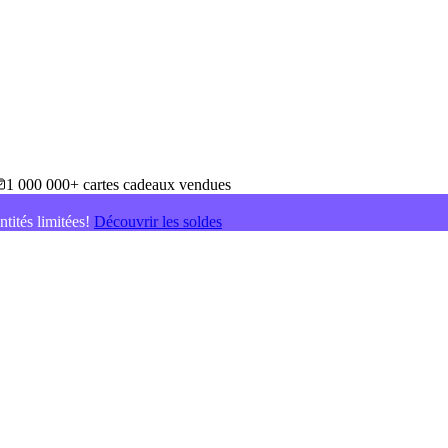
1 000 000+ cartes cadeaux vendues
ntités limitées!
Découvrir les soldes