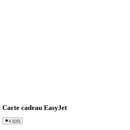
Carte cadeau EasyJet
4.1
(
15
)