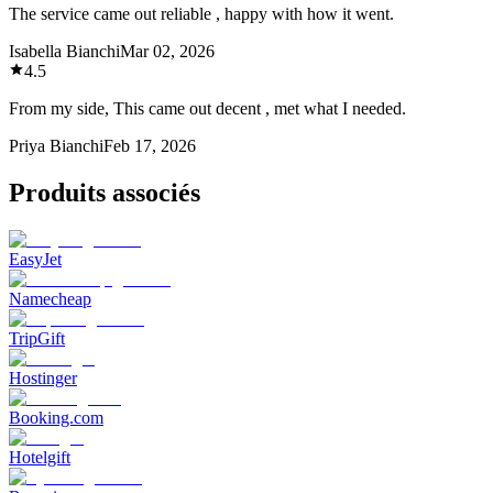
The service came out reliable , happy with how it went.
Isabella Bianchi
Mar 02, 2026
4.5
From my side, This came out decent , met what I needed.
Priya Bianchi
Feb 17, 2026
Produits associés
EasyJet
Namecheap
TripGift
Hostinger
Booking.com
Hotelgift