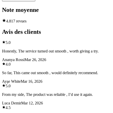
Note moyenne
4.8
17 revues
Avis des clients
5.0
Honestly, The service turned out smooth , worth giving a try.
Ananya Rossi
Mar 26, 2026
4.0
So far, This came out smooth , would definitely recommend.
Ayşe White
Mar 16, 2026
5.0
From my side, The product was reliable , I’d use it again.
Luca Demir
Mar 12, 2026
4.5