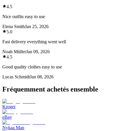
4.5
Nice outfits easy to use
Elena Smith
Jan 25, 2026
5.0
Fast delivery everything went well
Noah Müller
Jan 09, 2026
4.5
Good quality clothes easy to use
Lucas Schmidt
Jan 08, 2026
Fréquemment achetés ensemble
Kroger
eBay
Nykaa Man