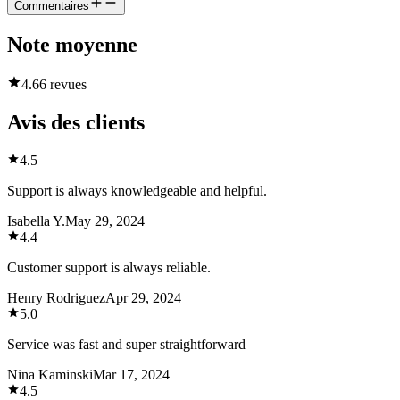
Commentaires
Note moyenne
4.6
6 revues
Avis des clients
4.5
Support is always knowledgeable and helpful.
Isabella Y.
May 29, 2024
4.4
Customer support is always reliable.
Henry Rodriguez
Apr 29, 2024
5.0
Service was fast and super straightforward
Nina Kaminski
Mar 17, 2024
4.5