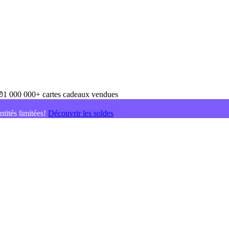
1 000 000+ cartes cadeaux vendues
ntités limitées!
Découvrir les soldes