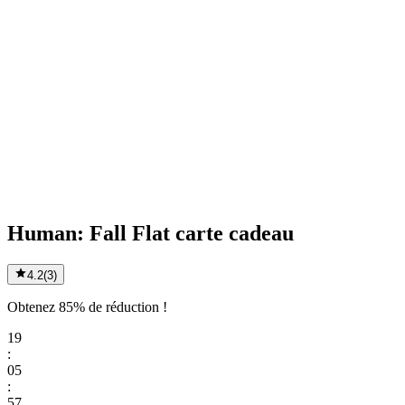
Human: Fall Flat carte cadeau
4.2
(
3
)
Obtenez 85% de réduction !
19
:
05
:
57