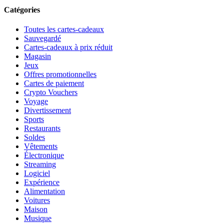
Catégories
Toutes les cartes-cadeaux
Sauvegardé
Cartes-cadeaux à prix réduit
Magasin
Jeux
Offres promotionnelles
Cartes de paiement
Crypto Vouchers
Voyage
Divertissement
Sports
Restaurants
Soldes
Vêtements
Électronique
Streaming
Logiciel
Expérience
Alimentation
Voitures
Maison
Musique