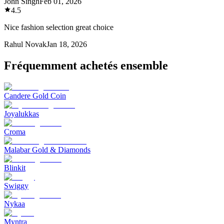
John Singh
Feb 01, 2026
4.5
Nice fashion selection great choice
Rahul Novak
Jan 18, 2026
Fréquemment achetés ensemble
Candere Gold Coin
Joyalukkas
Croma
Malabar Gold & Diamonds
Blinkit
Swiggy
Nykaa
Myntra