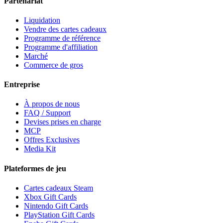
Partenariat
Liquidation
Vendre des cartes cadeaux
Programme de référence
Programme d'affiliation
Marché
Commerce de gros
Entreprise
À propos de nous
FAQ / Support
Devises prises en charge
MCP
Offres Exclusives
Media Kit
Plateformes de jeu
Cartes cadeaux Steam
Xbox Gift Cards
Nintendo Gift Cards
PlayStation Gift Cards