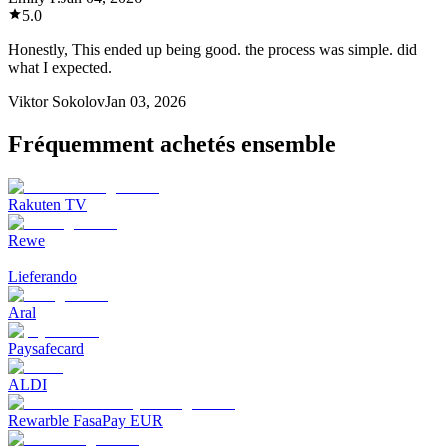
5.0
Honestly, This ended up being good. the process was simple. did
what I expected.
Viktor Sokolov
Jan 03, 2026
Fréquemment achetés ensemble
Rakuten TV
Rewe
Lieferando
Aral
Paysafecard
ALDI
Rewarble FasaPay EUR