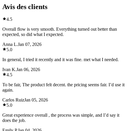
Avis des clients
4.5
Overall flow is very smooth. Everything turned out better than
expected, so did what I expected.
Anna L.
Jan 07, 2026
5.0
In general, I tried it recently and it was fine. met what I needed.
Ivan K.
Jan 06, 2026
4.5
To be fair, The product felt decent. the pricing seems fair. I’d use it
again.
Carlos Ruiz
Jan 05, 2026
5.0
Great experience overall , the process was simple, and I’d say it
does the job.
Emily P.
Jan 04, 2026