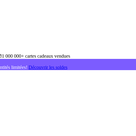
1 000 000+ cartes cadeaux vendues
ntités limitées!
Découvrir les soldes