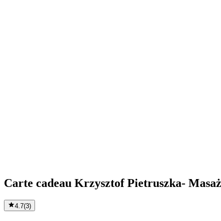
Carte cadeau Krzysztof Pietruszka- Masaż
4.7
(
3
)