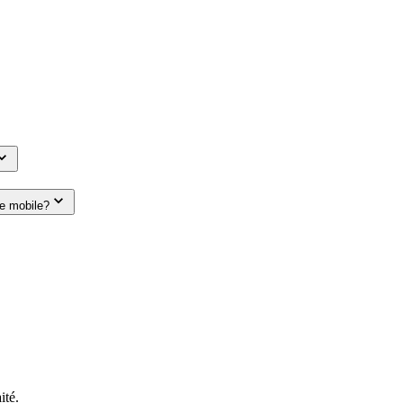
le mobile?
ité.