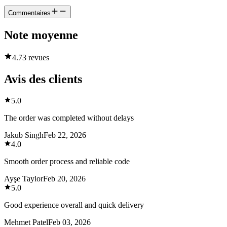
Commentaires
Note moyenne
4.7
3 revues
Avis des clients
5.0
The order was completed without delays
Jakub Singh
Feb 22, 2026
4.0
Smooth order process and reliable code
Ayşe Taylor
Feb 20, 2026
5.0
Good experience overall and quick delivery
Mehmet Patel
Feb 03, 2026