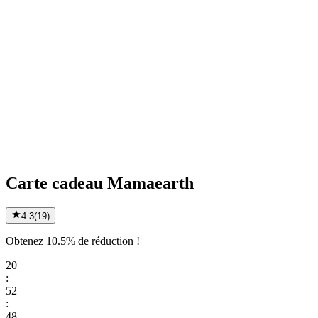
Carte cadeau Mamaearth
4.3
(
19
)
Obtenez 10.5% de réduction !
20
:
52
:
48