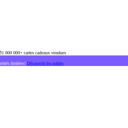
1 000 000+ cartes cadeaux vendues
ntités limitées!
Découvrir les soldes