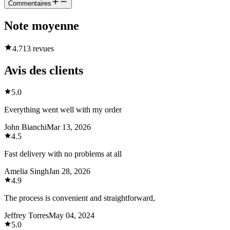
Commentaires
Note moyenne
4.7
13 revues
Avis des clients
5.0
Everything went well with my order
John Bianchi
Mar 13, 2026
4.5
Fast delivery with no problems at all
Amelia Singh
Jan 28, 2026
4.9
The process is convenient and straightforward,
Jeffrey Torres
May 04, 2024
5.0