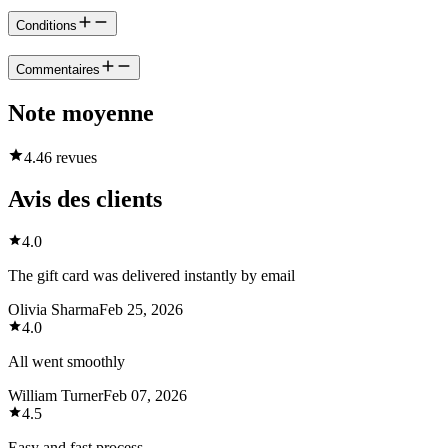
Conditions
Commentaires
Note moyenne
4.4
6 revues
Avis des clients
4.0
The gift card was delivered instantly by email
Olivia Sharma
Feb 25, 2026
4.0
All went smoothly
William Turner
Feb 07, 2026
4.5
Easy and fast process