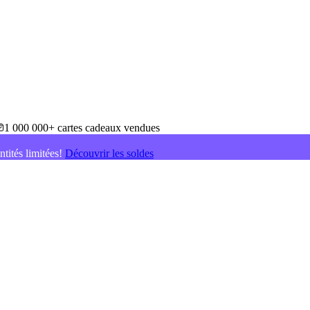
1 000 000+ cartes cadeaux vendues
ntités limitées!
Découvrir les soldes