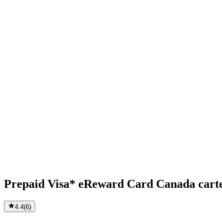
Prepaid Visa* eReward Card Canada cart
4.4
(
6
)