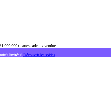
1 000 000+ cartes cadeaux vendues
ntités limitées!
Découvrir les soldes