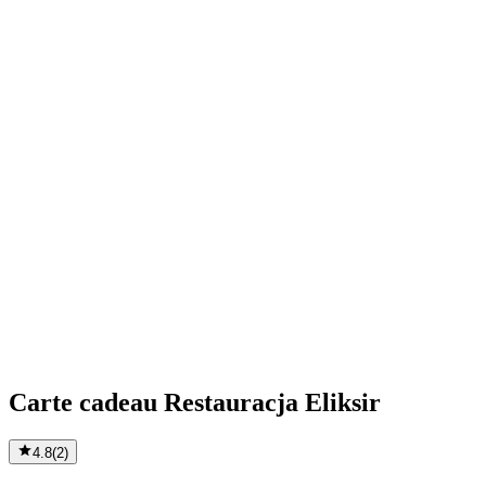
Carte cadeau Restauracja Eliksir
4.8
(
2
)