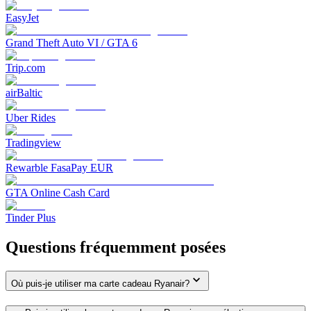
EasyJet
Grand Theft Auto VI / GTA 6
Trip.com
airBaltic
Uber Rides
Tradingview
Rewarble FasaPay EUR
GTA Online Cash Card
Tinder Plus
Questions fréquemment posées
Où puis-je utiliser ma carte cadeau Ryanair?