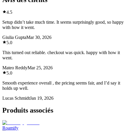
4.5
Setup didn’t take much time. It seems surprisingly good, so happy
with how it went.
Giulia Gupta
Mar 30, 2026
5.0
This turned out reliable. checkout was quick. happy with how it
went.
Mateo Reddy
Mar 25, 2026
5.0
Smooth experience overall , the pricing seems fair, and I’d say it
holds up well.
Lucas Schmidt
Jan 19, 2026
Produits associés
Roamify