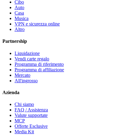
Cibo
Auto
Casa
Musica
VPN e sicurezza online
Altro
Partnership
Liquidazione
Vendi carte regalo
Programma di riferimento
Programma di affiliazione
Mercato
All'ingrosso
Azienda
Chi siamo
FAQ / Assistenza
Valute supportate
MCP
Offerte Esclusive
Media Kit