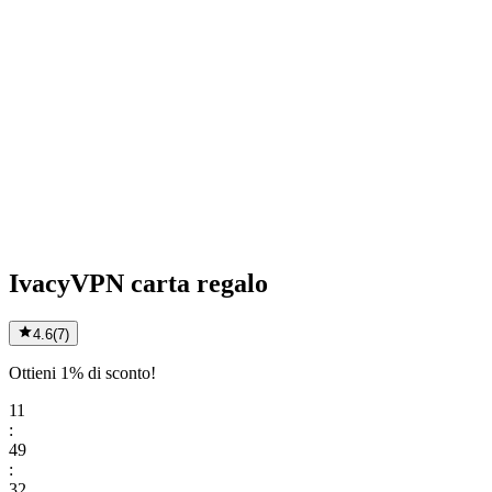
IvacyVPN carta regalo
4.6
(
7
)
Ottieni 1% di sconto!
11
:
49
:
32