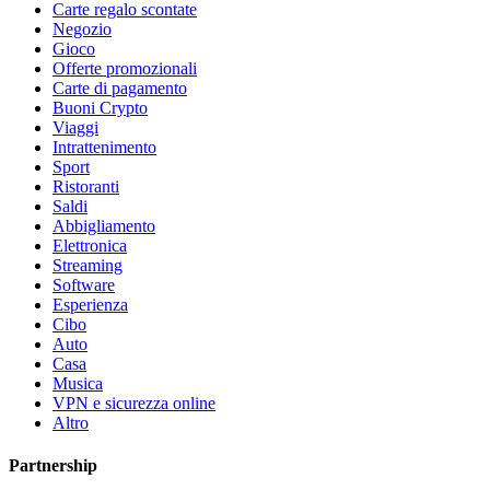
Carte regalo scontate
Negozio
Gioco
Offerte promozionali
Carte di pagamento
Buoni Crypto
Viaggi
Intrattenimento
Sport
Ristoranti
Saldi
Abbigliamento
Elettronica
Streaming
Software
Esperienza
Cibo
Auto
Casa
Musica
VPN e sicurezza online
Altro
Partnership