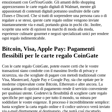
emozionanti con GetYourGuide. Gli amanti dello shopping
apprezzeranno le carte regalo digitali di Walmart, mentre gli
appassionati di contenuti digitali potranno usufruire delle carte
iTunes e Discord. Che si tratti di sorprendere una persona cara o di
regalare a se stessi, queste carte regalo online vengono inviate
istantaneamente via e-mail, portando gioia in pochi clic. Inoltre,
scoprite una serie di opzioni tra marchi di moda alla moda,
esperienze culinarie gourmet e negozi specializzati unici per rendere
ogni regalo indimenticabile.
Bitcoin, Visa, Apple Pay: Pagamenti
flessibili per le carte regalo CoinGate
Con le carte regalo CoinGate, potete essere certi che le vostre
transazioni siano condotte con il massimo livello di privacy e
sicurezza, sia che scegliate di pagare con metodi tradizionali come
Visa, Mastercard, Apple Pay e Google Pay, sia che optiate per le
moderne criptovalute come Bitcoin, Ethereum e altre ancora. La
vasta gamma di opzioni di pagamento rende il servizio conveniente
per qualsiasi utente. Godetevi la flessibilità di scegliere carte regalo
specifiche per ogni paese o per tutto il mondo, su misura per
soddisfare le vostre esigenze. Il processo è incredibilmente semplice:
basta scegliere la carta regalo online e il codice univoco verrà inviato
via e-mail direttamente al destinatario, che potrà così riscattarlo