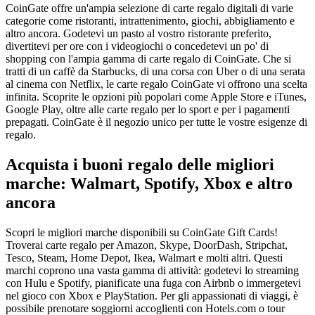
CoinGate offre un'ampia selezione di carte regalo digitali di varie
categorie come ristoranti, intrattenimento, giochi, abbigliamento e
altro ancora. Godetevi un pasto al vostro ristorante preferito,
divertitevi per ore con i videogiochi o concedetevi un po' di
shopping con l'ampia gamma di carte regalo di CoinGate. Che si
tratti di un caffè da Starbucks, di una corsa con Uber o di una serata
al cinema con Netflix, le carte regalo CoinGate vi offrono una scelta
infinita. Scoprite le opzioni più popolari come Apple Store e iTunes,
Google Play, oltre alle carte regalo per lo sport e per i pagamenti
prepagati. CoinGate è il negozio unico per tutte le vostre esigenze di
regalo.
Acquista i buoni regalo delle migliori
marche: Walmart, Spotify, Xbox e altro
ancora
Scopri le migliori marche disponibili su CoinGate Gift Cards!
Troverai carte regalo per Amazon, Skype, DoorDash, Stripchat,
Tesco, Steam, Home Depot, Ikea, Walmart e molti altri. Questi
marchi coprono una vasta gamma di attività: godetevi lo streaming
con Hulu e Spotify, pianificate una fuga con Airbnb o immergetevi
nel gioco con Xbox e PlayStation. Per gli appassionati di viaggi, è
possibile prenotare soggiorni accoglienti con Hotels.com o tour