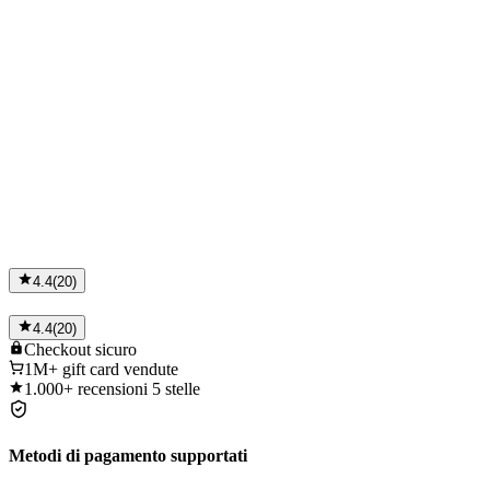
4.4
(
20
)
4.4
(
20
)
Checkout
sicuro
1M+
gift card vendute
1.000+
recensioni 5 stelle
Metodi di pagamento supportati